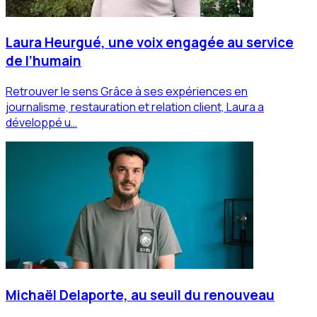
Laura Heurgué, une voix engagée au service
de l’humain
Retrouver le sens Grâce à ses expériences en
journalisme, restauration et relation client, Laura a
développé u…
Michaël Delaporte, au seuil du renouveau