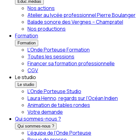
Éduc.médias
Nos actions
Atelier au lycée professionnel Pierre Boulanger
Balade sonore des Vergnes – Champratel
Nos productions
Formation
Formation
L’Onde Porteuse Formation
Toutes les sessions
Financer sa formation professionnelle
CGV
Le studio
Le studio
L’Onde Porteuse Studio
Laura Henno, regards sur l’Océan Indien
Animation de tables rondes
Votre demande
Qui sommes-nous ?
Qui sommes-nous ?
L’équipe de l’Onde Porteuse
Revue de presse