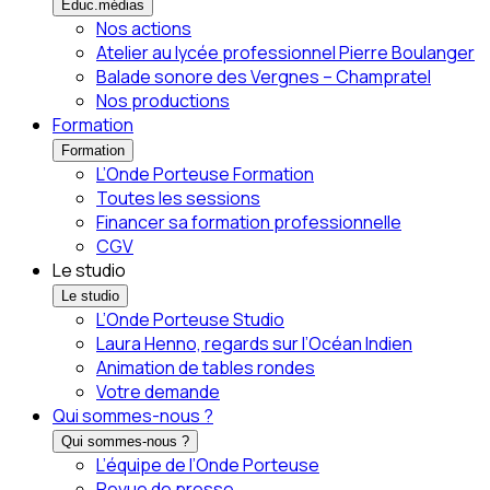
Éduc.médias
Nos actions
Atelier au lycée professionnel Pierre Boulanger
Balade sonore des Vergnes – Champratel
Nos productions
Formation
Formation
L’Onde Porteuse Formation
Toutes les sessions
Financer sa formation professionnelle
CGV
Le studio
Le studio
L’Onde Porteuse Studio
Laura Henno, regards sur l’Océan Indien
Animation de tables rondes
Votre demande
Qui sommes-nous ?
Qui sommes-nous ?
L’équipe de l’Onde Porteuse
Revue de presse