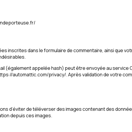
londeporteuse.fr/
s inscrites dans le formulaire de commentaire, ainsi que votre
ndésirables.
l (également appelée hash) peut être envoyée au service Grav
 https://automattic.com/privacy/. Après validation de votre co
illons d’éviter de téléverser des images contenant des donné
ation depuis ces images.