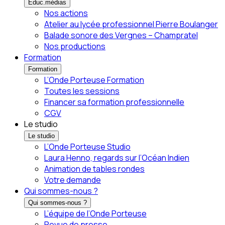
Éduc.médias
Nos actions
Atelier au lycée professionnel Pierre Boulanger
Balade sonore des Vergnes – Champratel
Nos productions
Formation
Formation
L’Onde Porteuse Formation
Toutes les sessions
Financer sa formation professionnelle
CGV
Le studio
Le studio
L’Onde Porteuse Studio
Laura Henno, regards sur l’Océan Indien
Animation de tables rondes
Votre demande
Qui sommes-nous ?
Qui sommes-nous ?
L’équipe de l’Onde Porteuse
Revue de presse