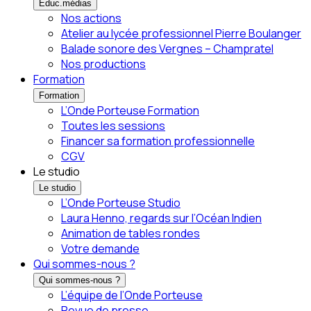
Éduc.médias
Nos actions
Atelier au lycée professionnel Pierre Boulanger
Balade sonore des Vergnes – Champratel
Nos productions
Formation
Formation
L’Onde Porteuse Formation
Toutes les sessions
Financer sa formation professionnelle
CGV
Le studio
Le studio
L’Onde Porteuse Studio
Laura Henno, regards sur l’Océan Indien
Animation de tables rondes
Votre demande
Qui sommes-nous ?
Qui sommes-nous ?
L’équipe de l’Onde Porteuse
Revue de presse