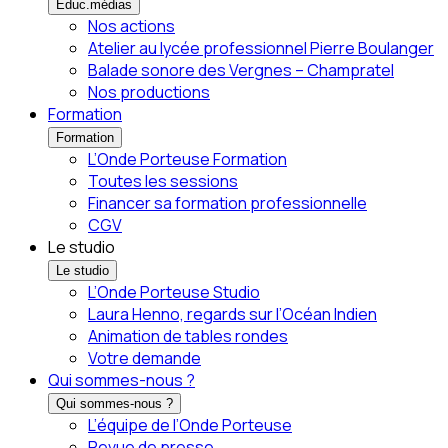
Éduc.médias
Nos actions
Atelier au lycée professionnel Pierre Boulanger
Balade sonore des Vergnes – Champratel
Nos productions
Formation
Formation
L’Onde Porteuse Formation
Toutes les sessions
Financer sa formation professionnelle
CGV
Le studio
Le studio
L’Onde Porteuse Studio
Laura Henno, regards sur l’Océan Indien
Animation de tables rondes
Votre demande
Qui sommes-nous ?
Qui sommes-nous ?
L’équipe de l’Onde Porteuse
Revue de presse