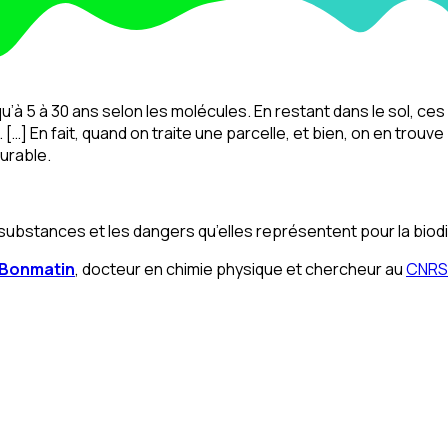
qu’à 5 à 30 ans selon les molécules. En restant dans le sol, ces 
e. […] En fait, quand on traite une parcelle, et bien, on en tro
durable.
bstances et les dangers qu’elles représentent pour la biodi
 Bonmatin
, docteur en chimie physique et chercheur au
CNRS 