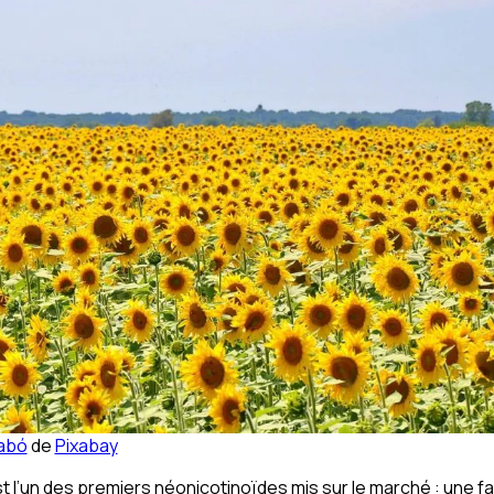
abó
de
Pixabay
st l’un des premiers néonicotinoïdes mis sur le marché : une f