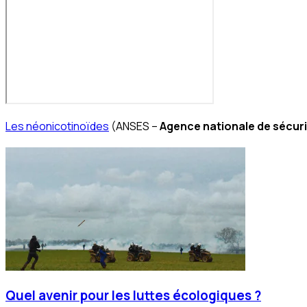
Les néonicotinoïdes
(ANSES –
Agence nationale de sécurit
Quel avenir pour les luttes écologiques ?