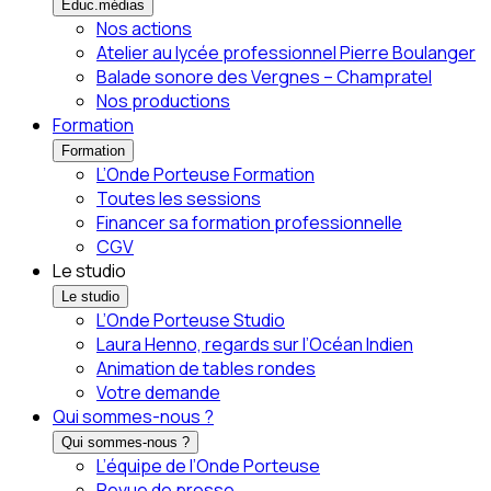
Éduc.médias
Nos actions
Atelier au lycée professionnel Pierre Boulanger
Balade sonore des Vergnes – Champratel
Nos productions
Formation
Formation
L’Onde Porteuse Formation
Toutes les sessions
Financer sa formation professionnelle
CGV
Le studio
Le studio
L’Onde Porteuse Studio
Laura Henno, regards sur l’Océan Indien
Animation de tables rondes
Votre demande
Qui sommes-nous ?
Qui sommes-nous ?
L’équipe de l’Onde Porteuse
Revue de presse