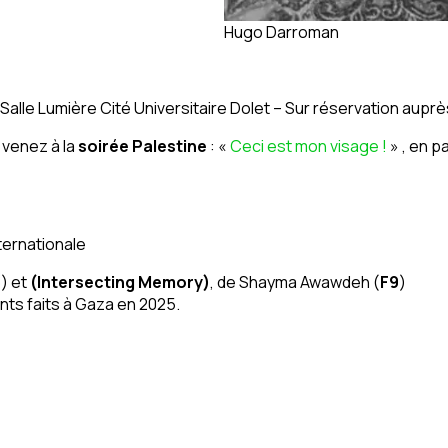
Hugo Darroman
 Salle Lumière Cité Universitaire Dolet – Sur réservation aupr
, venez à la
soirée Palestine
: «
Ceci est mon visage !
» , en p
ternationale
5
) et
(Intersecting Memory)
, de Shayma Awawdeh (
F9
)
ents faits à Gaza en 2025.