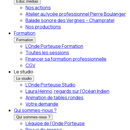
Éduc.médias
Nos actions
Atelier au lycée professionnel Pierre Boulanger
Balade sonore des Vergnes – Champratel
Nos productions
Formation
Formation
L’Onde Porteuse Formation
Toutes les sessions
Financer sa formation professionnelle
CGV
Le studio
Le studio
L’Onde Porteuse Studio
Laura Henno, regards sur l’Océan Indien
Animation de tables rondes
Votre demande
Qui sommes-nous ?
Qui sommes-nous ?
L’équipe de l’Onde Porteuse
Revue de presse