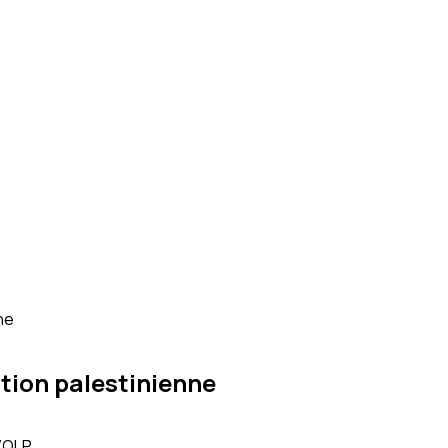
ne
ution palestinienne
L’OLP