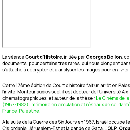
La séance
Court d’Histoire
, initiée par
Georges Bollon
, c
documents, pour certains très rares, qui nous plongent dans 
s’attache à décrypter et à analyser les images pour en livre
Cette 17ème édition de Court d’histoire fait un arrêt en Pale
l’invité. Monteur audiovisuel, il est docteur de l’Université Ai
cinématographiques, et auteur de la thèse :
Le Cinéma de la
(1967-1982) : mémoire en circulation et réseaux de solidarit
France-Palestine
.
A la suite de la Guerre des Six Jours en 1967, Israël occupe l’
Cisjordanie, Jérusalem-Est et la bande de Gaza. L’
OLP
,
Orga