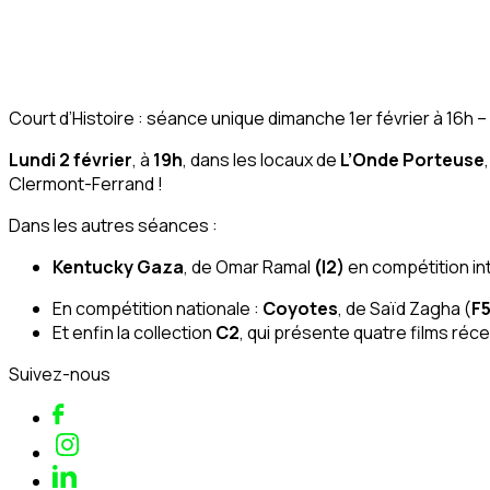
Court d’Histoire : séance unique dimanche 1er février à 16h –
Lundi 2 février
, à
19h
, dans les locaux de
L’Onde Porteuse
Clermont-Ferrand !
Dans les autres séances :
Kentucky Gaza
, de Omar Ramal
(I2)
en compétition in
En compétition nationale :
Coyotes
, de Saïd Zagha (
F
Et enfin la collection
C2
, qui présente quatre films réc
Suivez-nous