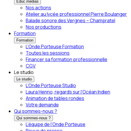
Éduc.médias
Nos actions
Atelier au lycée professionnel Pierre Boulanger
Balade sonore des Vergnes – Champratel
Nos productions
Formation
Formation
L’Onde Porteuse Formation
Toutes les sessions
Financer sa formation professionnelle
CGV
Le studio
Le studio
L’Onde Porteuse Studio
Laura Henno, regards sur l’Océan Indien
Animation de tables rondes
Votre demande
Qui sommes-nous ?
Qui sommes-nous ?
L’équipe de l’Onde Porteuse
Revue de presse