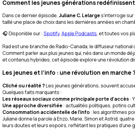
Comment les jeunes générations redéfinissent 
Dans ce dernier épisode,
Juliane C. Lelarge
s’interroge sur
taillé une place de choix dans les dernières années en ch
🎧 Disponible sur :
Spotify
,
Apple Podcasts
, et toutes vos p
Rad est une branche de Radio-Canada, le diffuseur national
Comment parler aux plus jeunes qui, nés dans un monde déjà di
et contenus hybrides, cet épisode explore une révolution di
Les jeunes et l’info : une révolution en marche 
Cliché ou réalité ?
Les jeunes générations, souvent accusées 
Quelques faits marquants :
Les réseaux sociaux comme principale porte d’accès
: 
Une approche diversifiée
: actualités politiques, potins c
Consommation accidentelle de l’info
: les algorithmes po
Juliane donne la parole à Enzo, Marie, Simon et Astrid, quatr
leurs doutes et leurs espoirs, reflétant les pratiques d’une 