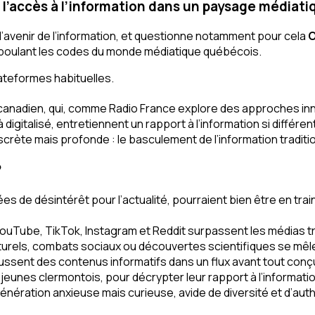
l’accès à l’information dans un paysage médiat
 l’avenir de l’information, et questionne notamment pour cela
O
amboulant les codes du monde médiatique québécois.
lateformes habituelles.
 canadien, qui, comme Radio France explore des approches in
gitalisé, entretiennent un rapport à l’information si différen
scrète mais profonde : le basculement de l’information tradit
?
de désintérêt pour l’actualité, pourraient bien être en train 
YouTube, TikTok, Instagram et Reddit surpassent les médias tr
ulturels, combats sociaux ou découvertes scientifiques se mêle
ussent des contenus informatifs dans un flux avant tout conç
e jeunes clermontois, pour décrypter leur rapport à l’informati
génération anxieuse mais curieuse, avide de diversité et d’auth