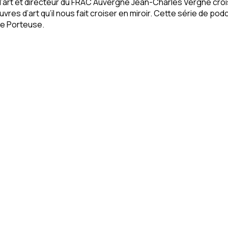
 d’art et directeur du FRAC Auvergne Jean-Charles Vergne croi
es d’art qu’il nous fait croiser en miroir. Cette série de pod
nde Porteuse.