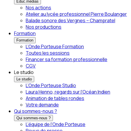
Éduc.médias
Nos actions
Atelier au lycée professionnel Pierre Boulanger
Balade sonore des Vergnes – Champratel
Nos productions
Formation
Formation
L’Onde Porteuse Formation
Toutes les sessions
Financer sa formation professionnelle
CGV
Le studio
Le studio
L’Onde Porteuse Studio
Laura Henno, regards sur l’Océan Indien
Animation de tables rondes
Votre demande
Qui sommes-nous ?
Qui sommes-nous ?
L’équipe de l’Onde Porteuse
Revue de presse