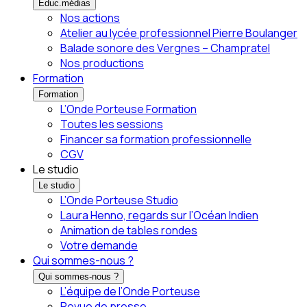
Éduc.médias
Nos actions
Atelier au lycée professionnel Pierre Boulanger
Balade sonore des Vergnes – Champratel
Nos productions
Formation
Formation
L’Onde Porteuse Formation
Toutes les sessions
Financer sa formation professionnelle
CGV
Le studio
Le studio
L’Onde Porteuse Studio
Laura Henno, regards sur l’Océan Indien
Animation de tables rondes
Votre demande
Qui sommes-nous ?
Qui sommes-nous ?
L’équipe de l’Onde Porteuse
Revue de presse