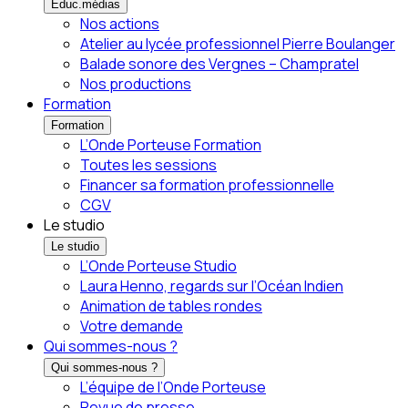
Éduc.médias
Nos actions
Atelier au lycée professionnel Pierre Boulanger
Balade sonore des Vergnes – Champratel
Nos productions
Formation
Formation
L’Onde Porteuse Formation
Toutes les sessions
Financer sa formation professionnelle
CGV
Le studio
Le studio
L’Onde Porteuse Studio
Laura Henno, regards sur l’Océan Indien
Animation de tables rondes
Votre demande
Qui sommes-nous ?
Qui sommes-nous ?
L’équipe de l’Onde Porteuse
Revue de presse