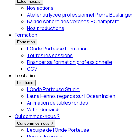
Éduc.médias
Nos actions
Atelier au lycée professionnel Pierre Boulanger
Balade sonore des Vergnes – Champratel
Nos productions
Formation
Formation
L’Onde Porteuse Formation
Toutes les sessions
Financer sa formation professionnelle
CGV
Le studio
Le studio
L’Onde Porteuse Studio
Laura Henno, regards sur l’Océan Indien
Animation de tables rondes
Votre demande
Qui sommes-nous ?
Qui sommes-nous ?
L’équipe de l’Onde Porteuse
Revue de presse