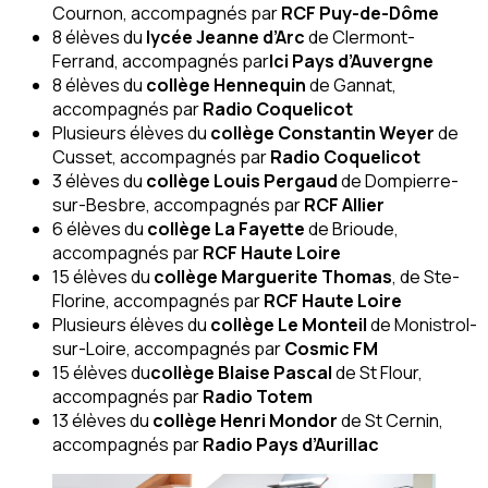
Cournon, accompagnés par
RCF Puy-de-Dôme
8 élèves du
lycée Jeanne d’Arc
de Clermont-
Ferrand, accompagnés par
Ici Pays d’Auvergne
8 élèves du
collège Hennequin
de Gannat,
accompagnés par
Radio Coquelicot
Plusieurs élèves du
collège Constantin Weyer
de
Cusset, accompagnés par
Radio Coquelicot
3 élèves du
collège Louis Pergaud
de Dompierre-
sur-Besbre, accompagnés par
RCF Allier
6 élèves du
collège La Fayette
de Brioude,
accompagnés par
RCF Haute Loire
15 élèves du
collège Marguerite Thomas
, de Ste-
Florine, accompagnés par
RCF Haute Loire
Plusieurs élèves du
collège Le Monteil
de Monistrol-
sur-Loire, accompagnés par
Cosmic FM
15 élèves du
collège Blaise Pascal
de St Flour,
accompagnés par
Radio Totem
13 élèves du
collège Henri Mondor
de St Cernin,
accompagnés par
Radio Pays d’Aurillac