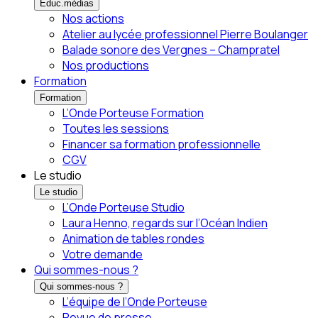
Éduc.médias
Nos actions
Atelier au lycée professionnel Pierre Boulanger
Balade sonore des Vergnes – Champratel
Nos productions
Formation
Formation
L’Onde Porteuse Formation
Toutes les sessions
Financer sa formation professionnelle
CGV
Le studio
Le studio
L’Onde Porteuse Studio
Laura Henno, regards sur l’Océan Indien
Animation de tables rondes
Votre demande
Qui sommes-nous ?
Qui sommes-nous ?
L’équipe de l’Onde Porteuse
Revue de presse