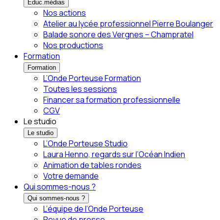
Éduc.médias
Nos actions
Atelier au lycée professionnel Pierre Boulanger
Balade sonore des Vergnes – Champratel
Nos productions
Formation
Formation
L’Onde Porteuse Formation
Toutes les sessions
Financer sa formation professionnelle
CGV
Le studio
Le studio
L’Onde Porteuse Studio
Laura Henno, regards sur l’Océan Indien
Animation de tables rondes
Votre demande
Qui sommes-nous ?
Qui sommes-nous ?
L’équipe de l’Onde Porteuse
Revue de presse