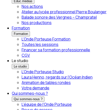
Éduc.médias
Nos actions
Atelier au lycée professionnel Pierre Boulanger
Balade sonore des Vergnes – Champratel
Nos productions
Formation
Formation
L’Onde Porteuse Formation
Toutes les sessions
Financer sa formation professionnelle
CGV
Le studio
Le studio
L’Onde Porteuse Studio
Laura Henno, regards sur l’Océan Indien
Animation de tables rondes
Votre demande
Qui sommes-nous ?
Qui sommes-nous ?
L’équipe de l’Onde Porteuse
Revue de presse