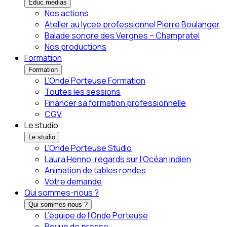
Éduc.médias
Nos actions
Atelier au lycée professionnel Pierre Boulanger
Balade sonore des Vergnes – Champratel
Nos productions
Formation
Formation
L’Onde Porteuse Formation
Toutes les sessions
Financer sa formation professionnelle
CGV
Le studio
Le studio
L’Onde Porteuse Studio
Laura Henno, regards sur l’Océan Indien
Animation de tables rondes
Votre demande
Qui sommes-nous ?
Qui sommes-nous ?
L’équipe de l’Onde Porteuse
Revue de presse