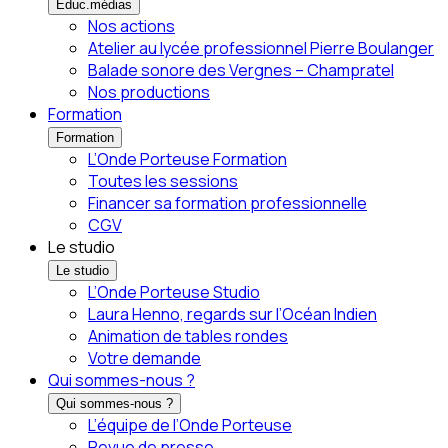
Éduc.médias
Nos actions
Atelier au lycée professionnel Pierre Boulanger
Balade sonore des Vergnes – Champratel
Nos productions
Formation
Formation
L’Onde Porteuse Formation
Toutes les sessions
Financer sa formation professionnelle
CGV
Le studio
Le studio
L’Onde Porteuse Studio
Laura Henno, regards sur l’Océan Indien
Animation de tables rondes
Votre demande
Qui sommes-nous ?
Qui sommes-nous ?
L’équipe de l’Onde Porteuse
Revue de presse