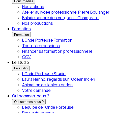
Éduc.médias
Nos actions
Atelier au lycée professionnel Pierre Boulanger
Balade sonore des Vergnes – Champratel
Nos productions
Formation
Formation
L’Onde Porteuse Formation
Toutes les sessions
Financer sa formation professionnelle
CGV
Le studio
Le studio
L’Onde Porteuse Studio
Laura Henno, regards sur l’Océan Indien
Animation de tables rondes
Votre demande
Qui sommes-nous ?
Qui sommes-nous ?
L’équipe de l’Onde Porteuse
Revue de presse