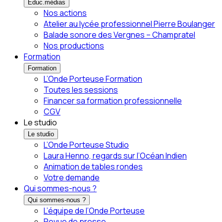
Éduc.médias
Nos actions
Atelier au lycée professionnel Pierre Boulanger
Balade sonore des Vergnes – Champratel
Nos productions
Formation
Formation
L’Onde Porteuse Formation
Toutes les sessions
Financer sa formation professionnelle
CGV
Le studio
Le studio
L’Onde Porteuse Studio
Laura Henno, regards sur l’Océan Indien
Animation de tables rondes
Votre demande
Qui sommes-nous ?
Qui sommes-nous ?
L’équipe de l’Onde Porteuse
Revue de presse