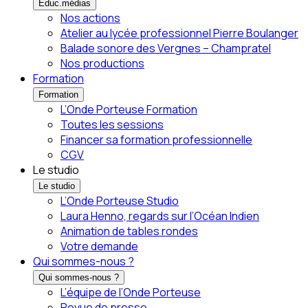
Éduc.médias
Nos actions
Atelier au lycée professionnel Pierre Boulanger
Balade sonore des Vergnes – Champratel
Nos productions
Formation
Formation
L’Onde Porteuse Formation
Toutes les sessions
Financer sa formation professionnelle
CGV
Le studio
Le studio
L’Onde Porteuse Studio
Laura Henno, regards sur l’Océan Indien
Animation de tables rondes
Votre demande
Qui sommes-nous ?
Qui sommes-nous ?
L’équipe de l’Onde Porteuse
Revue de presse