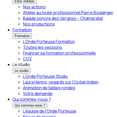
Éduc.médias
Nos actions
Atelier au lycée professionnel Pierre Boulanger
Balade sonore des Vergnes – Champratel
Nos productions
Formation
Formation
L’Onde Porteuse Formation
Toutes les sessions
Financer sa formation professionnelle
CGV
Le studio
Le studio
L’Onde Porteuse Studio
Laura Henno, regards sur l’Océan Indien
Animation de tables rondes
Votre demande
Qui sommes-nous ?
Qui sommes-nous ?
L’équipe de l’Onde Porteuse
Revue de presse