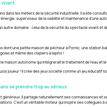
 vivant
s dans les métiers de la sécurité industrielle. Il a été consulta
ergie, superviseur de la viabilité et maintenance d’une autorou
un autre domaine : celui de la sécurité du spectacle vivant et 
ns dont une petite maison de pêcheur à Pornic, une station balné
rgolas et même des clapiers à lapins !
ne maison autonome qui intégrerait le traitement de l’eau et
ssi joueur ! Il crée des jeux société comme un jeu éducatif bas
sans se prendre trop au sérieux
st généreux. Il partage naturellement ses connaissances et 
rmations. C’est un véritable moteur qui inspire ses collègues à 