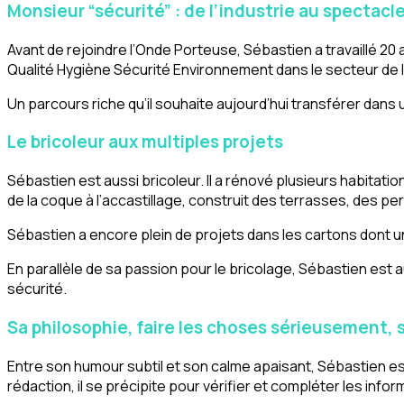
Monsieur “sécurité” : de l’industrie au spectacle
Avant de rejoindre l’Onde Porteuse, Sébastien a travaillé 20 an
Qualité Hygiène Sécurité Environnement dans le secteur de l’én
Un parcours riche qu’il souhaite aujourd’hui transférer dans 
Le bricoleur aux multiples projets
Sébastien est aussi bricoleur. Il a rénové plusieurs habitatio
de la coque à l’accastillage, construit des terrasses, des pe
Sébastien a encore plein de projets dans les cartons dont u
En parallèle de sa passion pour le bricolage, Sébastien est au
sécurité.
Sa philosophie, faire les choses sérieusement, 
Entre son humour subtil et son calme apaisant, Sébastien e
rédaction, il se précipite pour vérifier et compléter les info