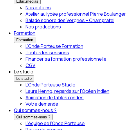
Éduc.médias
Nos actions
Atelier au lycée professionnel Pierre Boulanger
Balade sonore des Vergnes – Champratel
Nos productions
Formation
Formation
L’Onde Porteuse Formation
Toutes les sessions
Financer sa formation professionnelle
CGV
Le studio
Le studio
L’Onde Porteuse Studio
Laura Henno, regards sur l’Océan Indien
Animation de tables rondes
Votre demande
Qui sommes-nous ?
Qui sommes-nous ?
L’équipe de l’Onde Porteuse
Revue de presse