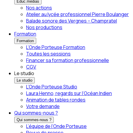
Éduc.médias
Nos actions
Atelier au lycée professionnel Pierre Boulanger
Balade sonore des Vergnes – Champratel
Nos productions
Formation
Formation
L’Onde Porteuse Formation
Toutes les sessions
Financer sa formation professionnelle
CGV
Le studio
Le studio
L’Onde Porteuse Studio
Laura Henno, regards sur l’Océan Indien
Animation de tables rondes
Votre demande
Qui sommes-nous ?
Qui sommes-nous ?
L’équipe de l’Onde Porteuse
Revue de presse